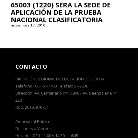
65003 (1220) SERA LA SEDE DE
APLICACIÓN DE LA PRUEBA
NACIONAL CLASIFICATORIA
noviembre 17, 2010
CONTACTO
DIRECCIÓN REGIONAL DE EDUCACIÓN DE UCAYALI
Telefono : 061-57-1433 Telefax: 57-2236
Dirección: Av. Centenario Km 3.800 / Av. Saenz Peña Nº
220
RUC: 20195970751
Atención al Público
De Lunes a Viernes
Horario : 7:30 – 1:00 y 14:30 – 16:45