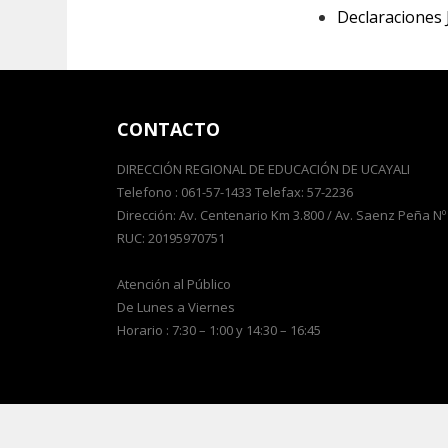
Declaraciones 
CONTACTO
DIRECCIÓN REGIONAL DE EDUCACIÓN DE UCAYALI
Telefono : 061-57-1433 Telefax: 57-2236
Dirección: Av. Centenario Km 3.800 / Av. Saenz Peña Nº
RUC: 20195970751
Atención al Público
De Lunes a Viernes
Horario : 7:30 – 1:00 y 14:30 – 16:45