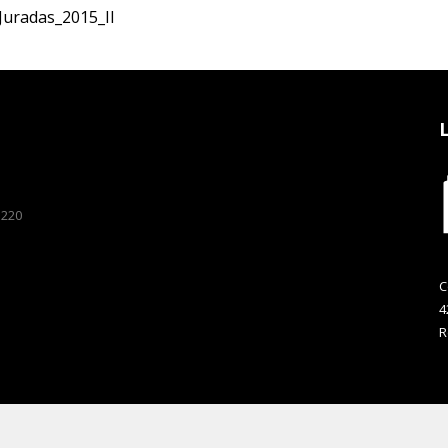
Juradas_2015_II
 220
C
4
R