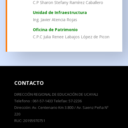
C.P Sharon Stefany Ramírez Caballero
Unidad de Infraestructura
Ing. Javier Atencia Rojas
Oficina de Patrimonio
C.P.C Julia Renee Labajos López de Picon
CONTACTO
DIRECCIÓN REGIONAL DE EDUCACIÓN DE UCAYALI
Telefono : 061-57-1433 Telefax: 57-2236
Dirección: Av. Centenario Km 3.800 / Av. Saenz Peña Nº
220
RUC: 20195970751