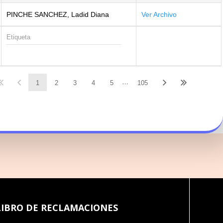
PINCHE SANCHEZ, Ladid Diana
Ver Archivo
…
1
2
3
4
5
105
LIBRO DE RECLAMACIONES