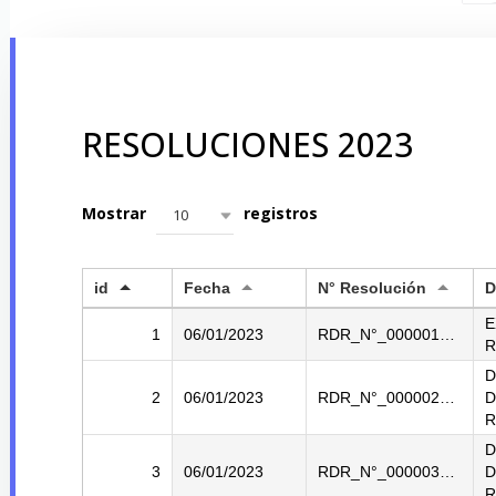
RESOLUCIONES 2023
Mostrar
registros
10
id
Fecha
N° Resolución
D
E
1
06/01/2023
RDR_N°_000001_2023_DREU
R
D
2
06/01/2023
RDR_N°_000002_2023_DREU
D
R
D
3
06/01/2023
RDR_N°_000003_2023_DREU
D
R