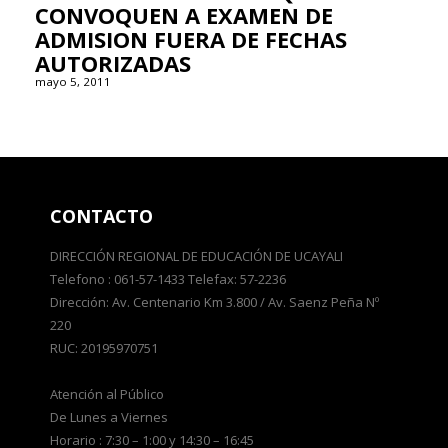
CONVOQUEN A EXAMEN DE
ADMISION FUERA DE FECHAS
AUTORIZADAS
mayo 5, 2011
CONTACTO
DIRECCIÓN REGIONAL DE EDUCACIÓN DE UCAYALI
Telefono : 061-57-1433 Telefax: 57-2236
Dirección: Av. Centenario Km 3.800 / Av. Saenz Peña Nº
220
RUC: 20195970751
Atención al Público
De Lunes a Viernes
Horario : 7:30 – 1:00 y 14:30 – 16:45