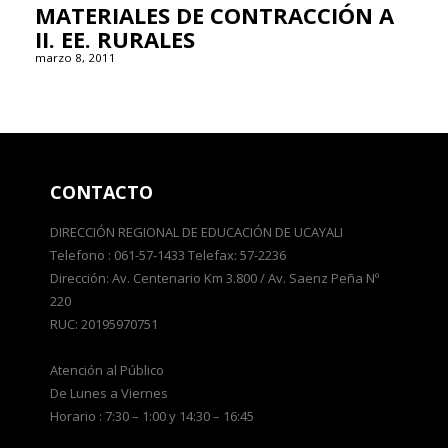
MATERIALES DE CONTRACCIÓN A
II. EE. RURALES
marzo 8, 2011
CONTACTO
DIRECCIÓN REGIONAL DE EDUCACIÓN DE UCAYALI
Telefono : 061-57-1433 Telefax: 57-2236
Dirección: Av. Centenario Km 3.800 / Av. Saenz Peña Nº
220
RUC: 20195970751
Atención al Público
De Lunes a Viernes
Horario : 7:30 – 1:00 y 14:30 – 16:45