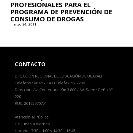
PROFESIONALES PARA EL
PROGRAMA DE PREVENCIÓN DE
CONSUMO DE DROGAS
marzo 24, 2011
CONTACTO
DIRECCIÓN REGIONAL DE EDUCACIÓN DE UCAYALI
Telefono : 061-57-1433 Telefax: 57-2236
Dirección: Av. Centenario Km 3.800 / Av. Saenz Peña Nº
220
RUC: 20195970751
Atención al Público
De Lunes a Viernes
Horario : 7:30 – 1:00 y 14:30 – 16:45