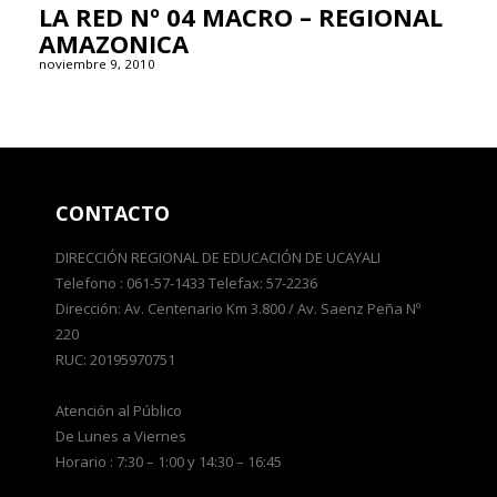
LA RED Nº 04 MACRO – REGIONAL
AMAZONICA
noviembre 9, 2010
CONTACTO
DIRECCIÓN REGIONAL DE EDUCACIÓN DE UCAYALI
Telefono : 061-57-1433 Telefax: 57-2236
Dirección: Av. Centenario Km 3.800 / Av. Saenz Peña Nº
220
RUC: 20195970751
Atención al Público
De Lunes a Viernes
Horario : 7:30 – 1:00 y 14:30 – 16:45