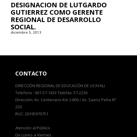
DESIGNACION DE LUTGARDO
GUTIERREZ COMO GERENTE
REGIONAL DE DESARROLLO
SOCIAL.
diciembre 5, 2013
CONTACTO
DIRECCIÓN REGIONAL DE EDUCACIÓN DE UCAYALI
Telefono : 061-57-1433 Telefax: 57-2236
Dirección: Av. Centenario Km 3.800 / Av. Saenz Peña Nº
220
RUC: 20195970751
Atención al Público
De Lunes a Viernes