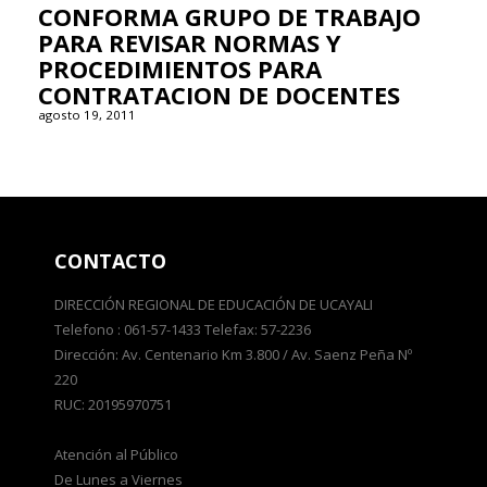
CONFORMA GRUPO DE TRABAJO
PARA REVISAR NORMAS Y
PROCEDIMIENTOS PARA
CONTRATACION DE DOCENTES
agosto 19, 2011
CONTACTO
DIRECCIÓN REGIONAL DE EDUCACIÓN DE UCAYALI
Telefono : 061-57-1433 Telefax: 57-2236
Dirección: Av. Centenario Km 3.800 / Av. Saenz Peña Nº
220
RUC: 20195970751
Atención al Público
De Lunes a Viernes