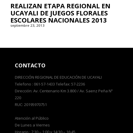
REALIZAN ETAPA REGIONAL EN
UCAYALI DE JUEGOS FLORALES
ESCOLARES NACIONALES 2013
septiembre 23, 2013
CONTACTO
DIRECCIÓN REGIONAL DE EDUCACIÓN DE UCAYALI
Telefono : 061-57-1433 Telefax: 57-2236
Dirección: Av. Centenario Km 3.800 / Av. Saenz Peña Nº
220
RUC: 20195970751
Atención al Público
De Lunes a Viernes
Horario : 7:30 – 1:00 y 14:30 – 16:45