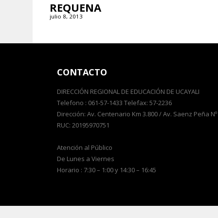
REQUENA
julio 8, 2013
CONTACTO
DIRECCIÓN REGIONAL DE EDUCACIÓN DE UCAYALI
Telefono : 061-57-1433 Telefax: 57-2236
Dirección: Av. Centenario Km 3.800 / Av. Saenz Peña Nº
RUC: 20195970751
Atención al Público
De Lunes a Viernes
Horario : 7:30 – 1:00 y 14:30 – 16:45