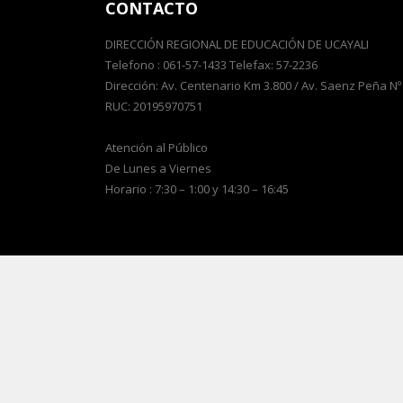
CONTACTO
DIRECCIÓN REGIONAL DE EDUCACIÓN DE UCAYALI
Telefono : 061-57-1433 Telefax: 57-2236
Dirección: Av. Centenario Km 3.800 / Av. Saenz Peña Nº
RUC: 20195970751
Atención al Público
De Lunes a Viernes
Horario : 7:30 – 1:00 y 14:30 – 16:45