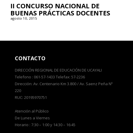
II CONCURSO NACIONAL DE
BUENAS PRÁCTICAS DOCENTES
agosto 10, 2015
CONTACTO
DIRECCIÓN REGIONAL DE EDUCACIÓN DE UCAYALI
Telefono : 061-57-1433 Telefax: 57-2236
Dirección: Av. Centenario Km 3.800 / Av. Saenz Peña Nº
220
RUC: 20195970751
Atención al Público
De Lunes a Viernes
Horario : 7:30 – 1:00 y 14:30 – 16:45