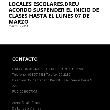
LOCALES ESCOLARES.DREU
ACORDO SUSPENDER EL INICIO DE
CLASES HASTA EL LUNES 07 DE
MARZO
marzo 1, 2011
CONTACTO
DIRECCIÓN REGIONAL DE EDUCACIÓN DE UCAYALI
Telefono : 061-57-1433 Telefax: 57-2236
Dirección: Av. Centenario Km 3.800 / Av. Saenz Peña Nº
220
RUC: 20195970751
Atención al Público
De Lunes a Viernes