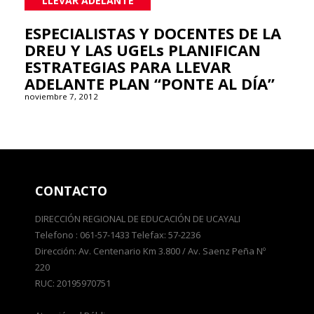
LLEVAR ADELANTE
ESPECIALISTAS Y DOCENTES DE LA
DREU Y LAS UGELs PLANIFICAN
ESTRATEGIAS PARA LLEVAR
ADELANTE PLAN “PONTE AL DÍA”
noviembre 7, 2012
CONTACTO
DIRECCIÓN REGIONAL DE EDUCACIÓN DE UCAYALI
Telefono : 061-57-1433 Telefax: 57-2236
Dirección: Av. Centenario Km 3.800 / Av. Saenz Peña Nº
220
RUC: 20195970751