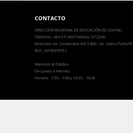
CONTACTO
DIRECCIÓN REGIONAL DE EDUCACIÓN DE UCAYALI
Telefono : 061-57-1433 Telefax: 57-2236
Dirección: Av. Centenario Km 3.800 / Av. Saenz Peña Nº
RUC: 20195970751
Atención al Público
De Lunes a Viernes
Horario : 7:30 – 1:00 y 14:30 – 16:45