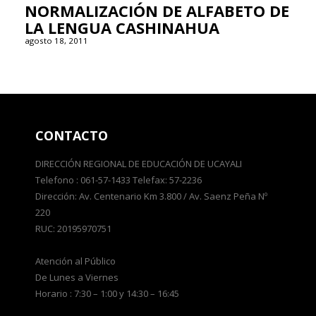
NORMALIZACIÓN DE ALFABETO DE
LA LENGUA CASHINAHUA
agosto 18, 2011
CONTACTO
DIRECCIÓN REGIONAL DE EDUCACIÓN DE UCAYALI
Telefono : 061-57-1433 Telefax: 57-2236
Dirección: Av. Centenario Km 3.800 / Av. Saenz Peña Nº
220
RUC: 20195970751
Atención al Público
De Lunes a Viernes
Horario : 7:30 – 1:00 y 14:30 – 16:45