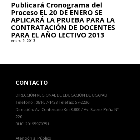
Publicará Cronograma del
Proceso EL 20 DE ENERO SE
APLICARÁ LA PRUEBA PARA LA
CONTRATACIÓN DE DOCENTES
PARA EL AÑO LECTIVO 2013
enero 9, 2013
CONTACTO
DIRECCIÓN REGIONAL DE EDUCACIÓN DE UCAYALI
Telefono : 061-57-1433 Telefax: 57-2236
Dirección: Av. Centenario Km 3.800 / Av. Saenz Peña Nº
220
RUC: 20195970751
Atención al Público