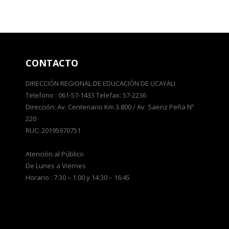
CONTACTO
DIRECCIÓN REGIONAL DE EDUCACIÓN DE UCAYALI
Telefono : 061-57-1433 Telefax: 57-2236
Dirección: Av. Centenario Km 3.800 / Av. Saenz Peña Nº
220
RUC: 20195970751
Atención al Público
De Lunes a Viernes
Horario : 7:30 – 1:00 y 14:30 – 16:45