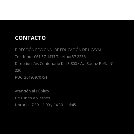
CONTACTO
DIRECCIÓN REGIONAL DE EDUCACIÓN DE UCAYALI
Telefono : 061-57-1433 Telefax: 57-2236
Dirección: Av. Centenario Km 3.800 / Av. Saenz Peña Nº
220
RUC: 20195970751
Atención al Público
De Lunes a Viernes
Horario : 7:30 – 1:00 y 14:30 – 16:45