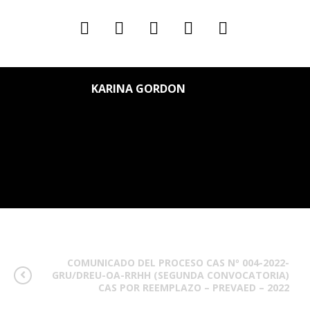
KARINA GORDON
COMUNICADO DEL PROCESO CAS Nº 004-2022-
GRU/DREU-OA-RRHH (SEGUNDA CONVOCATORIA)
CAS POR REEMPLAZO – PREVAED – 2022