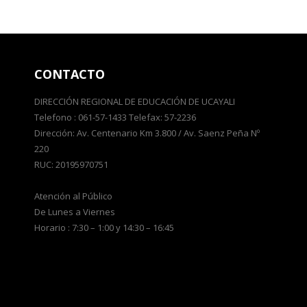
CONTACTO
DIRECCIÓN REGIONAL DE EDUCACIÓN DE UCAYALI
Telefono : 061-57-1433 Telefax: 57-2236
Dirección: Av. Centenario Km 3.800 / Av. Saenz Peña Nº
220
RUC: 20195970751
Atención al Público
De Lunes a Viernes
Horario : 7:30 – 1:00 y 14:30 – 16:45