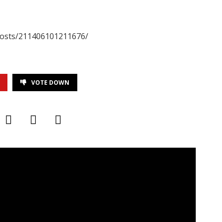
osts/211406101211676/
VOTE DOWN