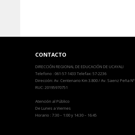
CONTACTO
DIRECCIÓN REGIONAL DE EDUCACIÓN DE UCAYALI
Telefono : 061-57-1433 Telefax: 57-2236
Dirección: Av. Centenario Km 3.800 / Av. Saenz Peña Nº
RUC: 20195970751
Atención al Público
De Lunes a Viernes
Horario : 7:30 – 1:00 y 14:30 – 16:45