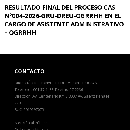
RESULTADO FINAL DEL PROCESO CAS
Nº004-2026-GRU-DREU-OGRRHH EN EL
CARGO DE ASISTENTE ADMINISTRATIVO
– OGRRHH
CONTACTO
DIRECCIÓN REGIONAL DE EDUCACIÓN DE UCAYALI
Telefono : 061-57-1433 Telefax: 57-2236
Dirección: Av. Centenario Km 3.800 / Av. Saenz Peña Nº
220
RUC: 20195970751
Atención al Público
De Lunes a Viernes