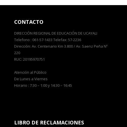
CONTACTO
DIRECCIÓN REGIONAL DE EDUCACIÓN DE UCAYALI
Telefono : 061-57-1433 Telefax: 57-2236
Dirección: Av. Centenario Km 3.800 / Av. Saenz Peña Nº
220
RUC: 20195970751
Atención al Público
De Lunes a Viernes
Horario : 7:30 – 1:00 y 14:30 – 16:45
LIBRO DE RECLAMACIONES