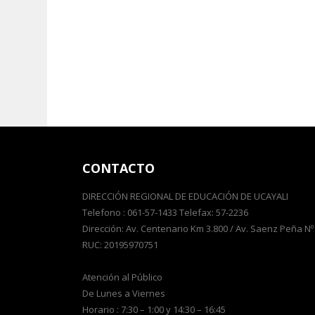
CONTACTO
DIRECCIÓN REGIONAL DE EDUCACIÓN DE UCAYALI
Telefono : 061-57-1433 Telefax: 57-2236
Dirección: Av. Centenario Km 3.800 / Av. Saenz Peña Nº
RUC: 20195970751
Atención al Público
De Lunes a Viernes
Horario : 7:30 – 1:00 y 14:30 – 16:45