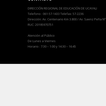
DIRECCIÓN REGIONAL DE EDUCACIÓN DE UCAYALI
Telefono : 061-57-1433 Telefax: 57-2236
Dirección: Av. Centenario Km 3.800 / Av. Saenz Peña Nº
RUC: 20195970751
Atención al Público
De Lunes a Viernes
Horario : 7:30 – 1:00 y 14:30 – 16:45