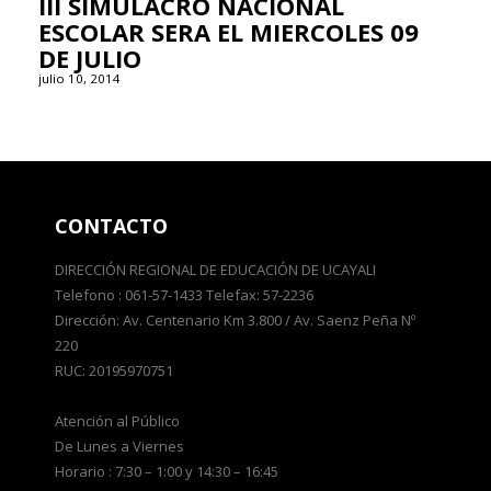
III SIMULACRO NACIONAL
ESCOLAR SERA EL MIERCOLES 09
DE JULIO
julio 10, 2014
CONTACTO
DIRECCIÓN REGIONAL DE EDUCACIÓN DE UCAYALI
Telefono : 061-57-1433 Telefax: 57-2236
Dirección: Av. Centenario Km 3.800 / Av. Saenz Peña Nº
220
RUC: 20195970751
Atención al Público
De Lunes a Viernes
Horario : 7:30 – 1:00 y 14:30 – 16:45