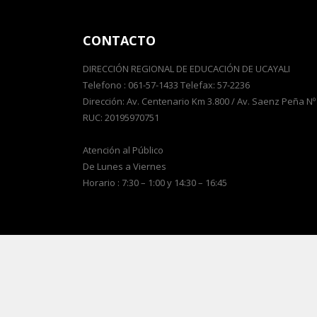
CONTACTO
DIRECCIÓN REGIONAL DE EDUCACIÓN DE UCAYALI
Telefono : 061-57-1433 Telefax: 57-2236
Dirección: Av. Centenario Km 3.800 / Av. Saenz Peña Nº
RUC: 20195970751
Atención al Público
De Lunes a Viernes
Horario : 7:30 – 1:00 y 14:30 – 16:45