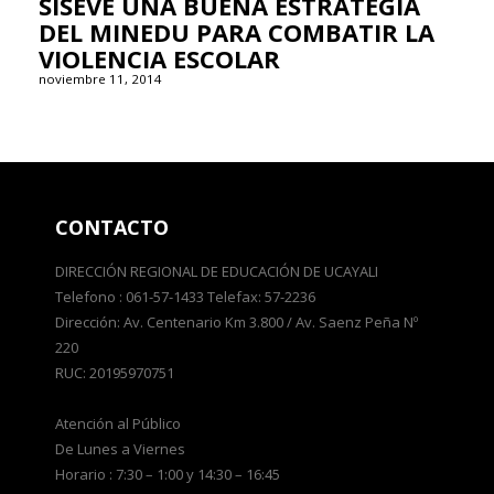
SISEVE UNA BUENA ESTRATEGIA
DEL MINEDU PARA COMBATIR LA
VIOLENCIA ESCOLAR
noviembre 11, 2014
CONTACTO
DIRECCIÓN REGIONAL DE EDUCACIÓN DE UCAYALI
Telefono : 061-57-1433 Telefax: 57-2236
Dirección: Av. Centenario Km 3.800 / Av. Saenz Peña Nº
220
RUC: 20195970751
Atención al Público
De Lunes a Viernes
Horario : 7:30 – 1:00 y 14:30 – 16:45