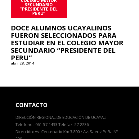
COLEGIO MAYOR
SECUNDARIO
“PRESIDENTE DEL
PERU”
DOCE ALUMNOS UCAYALINOS
FUERON SELECCIONADOS PARA
ESTUDIAR EN EL COLEGIO MAYOR
SECUNDARIO “PRESIDENTE DEL
PERU”
abril 28, 2014
CONTACTO
DIRECCIÓN REGIONAL DE EDUCACIÓN DE UCAYALI
Telefono : 061-57-1433 Telefax: 57-2236
Dirección: Av. Centenario Km 3.800 / Av. Saenz Peña Nº
220