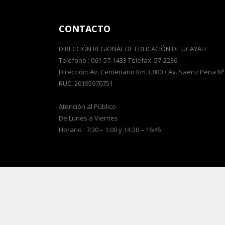
CONTACTO
DIRECCIÓN REGIONAL DE EDUCACIÓN DE UCAYALI
Telefono : 061-57-1433 Telefax: 57-2236
Dirección: Av. Centenario Km 3.800 / Av. Saenz Peña Nº
RUC: 20195970751
Atención al Público
De Lunes a Viernes
Horario : 7:30 – 1:00 y 14:30 – 16:45