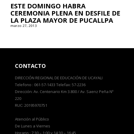
ESTE DOMINGO HABRA
CEREMONIA PLENA EN DESFILE DE
LA PLAZA MAYOR DE PUCALLPA
marzo 27, 2013
CONTACTO
DIRECCIÓN REGIONAL DE EDUCACIÓN DE UCAYALI
Telefono : 061-57-1433 Telefax: 57-2236
Dirección: Av. Centenario Km 3.800 / Av. Saenz Peña Nº
220
RUC: 20195970751
Atención al Público
De Lunes a Viernes
Horario : 7:30 – 1:00 y 14:30 – 16:45