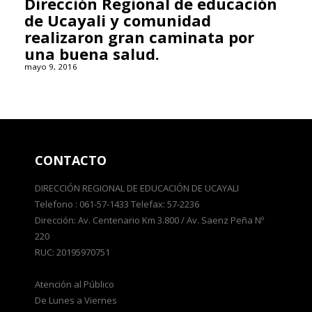
Dirección Regional de educación
de Ucayali y comunidad
realizaron gran caminata por
una buena salud.
mayo 9, 2016
CONTACTO
DIRECCIÓN REGIONAL DE EDUCACIÓN DE UCAYALI
Telefono : 061-57-1433 Telefax: 57-2236
Dirección: Av. Centenario Km 3.800 / Av. Saenz Peña Nº
220
RUC: 20195970751
Atención al Público
De Lunes a Viernes