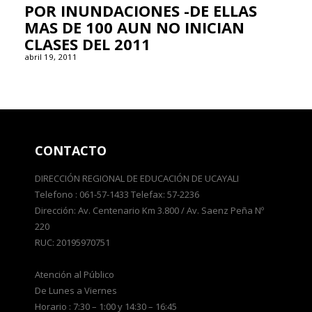
POR INUNDACIONES -DE ELLAS
MAS DE 100 AUN NO INICIAN
CLASES DEL 2011
abril 19, 2011
CONTACTO
DIRECCIÓN REGIONAL DE EDUCACIÓN DE UCAYALI
Telefono : 061-57-1433 Telefax: 57-2236
Dirección: Av. Centenario Km 3.800 / Av. Saenz Peña Nº
220
RUC: 20195970751
Atención al Público
De Lunes a Viernes
Horario : 7:30 – 1:00 y 14:30 – 16:45