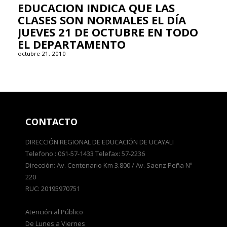
EDUCACION INDICA QUE LAS
CLASES SON NORMALES EL DÍA
JUEVES 21 DE OCTUBRE EN TODO
EL DEPARTAMENTO
octubre 21, 2010
CONTACTO
DIRECCIÓN REGIONAL DE EDUCACIÓN DE UCAYALI
Telefono : 061-57-1433 Telefax: 57-2236
Dirección: Av. Centenario Km 3.800 / Av. Saenz Peña Nº
220
RUC: 20195970751
Atención al Público
De Lunes a Viernes