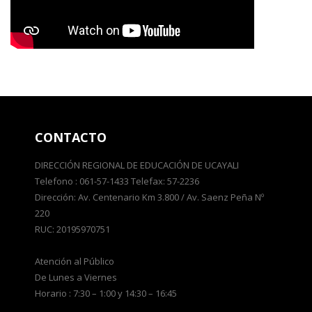
CONTACTO
DIRECCIÓN REGIONAL DE EDUCACIÓN DE UCAYALI
Telefono : 061-57-1433 Telefax: 57-2236
Dirección: Av. Centenario Km 3.800 / Av. Saenz Peña Nº
220
RUC: 20195970751
Atención al Público
De Lunes a Viernes
Horario : 7:30 – 1:00 y 14:30 – 16:45