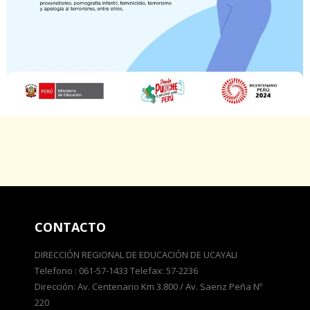
CONTACTO
DIRECCIÓN REGIONAL DE EDUCACIÓN DE UCAYALI
Telefono : 061-57-1433 Telefax: 57-2236
Dirección: Av. Centenario Km 3.800 / Av. Saenz Peña Nº
220