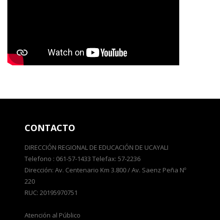
CONTACTO
DIRECCIÓN REGIONAL DE EDUCACIÓN DE UCAYALI
Telefono : 061-57-1433 Telefax: 57-2236
Dirección: Av. Centenario Km 3.800 / Av. Saenz Peña Nº
220
RUC: 20195970751
Atención al Público