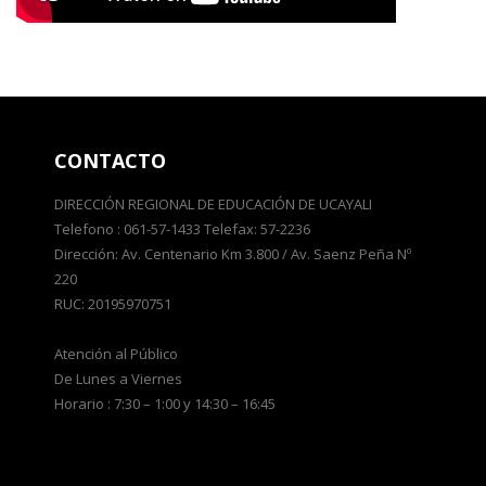
CONTACTO
DIRECCIÓN REGIONAL DE EDUCACIÓN DE UCAYALI
Telefono : 061-57-1433 Telefax: 57-2236
Dirección: Av. Centenario Km 3.800 / Av. Saenz Peña Nº
220
RUC: 20195970751
Atención al Público
De Lunes a Viernes
Horario : 7:30 – 1:00 y 14:30 – 16:45