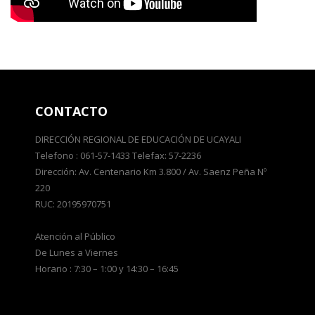
CONTACTO
DIRECCIÓN REGIONAL DE EDUCACIÓN DE UCAYALI
Telefono : 061-57-1433 Telefax: 57-2236
Dirección: Av. Centenario Km 3.800 / Av. Saenz Peña Nº
220
RUC: 20195970751
Atención al Público
De Lunes a Viernes
Horario : 7:30 – 1:00 y 14:30 – 16:45