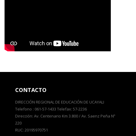
CONTACTO
DIRECCIÓN REGIONAL DE EDUCACIÓN DE UCAYALI
Telefono : 061-57-1433 Telefax: 57-2236
Dirección: Av. Centenario Km 3.800 / Av. Saenz Peña Nº
220
RUC: 20195970751