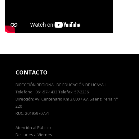
CONTACTO
DIRECCIÓN REGIONAL DE EDUCACIÓN DE UCAYALI
Telefono : 061-57-1433 Telefax: 57-2236
Dirección: Av. Centenario Km 3.800 / Av. Saenz Peña Nº
220
RUC: 20195970751
Atención al Público
De Lunes a Viernes