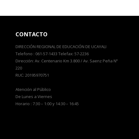
CONTACTO
DIRECCIÓN REGIONAL DE EDUCACIÓN DE UCAYALI
Telefono : 061-57-1433 Telefax: 57-2236
Dirección: Av. Centenario Km 3.800 / Av. Saenz Peña Nº
220
RUC: 20195970751
Atención al Público
De Lunes a Viernes
Horario : 7:30 – 1:00 y 14:30 – 16:45