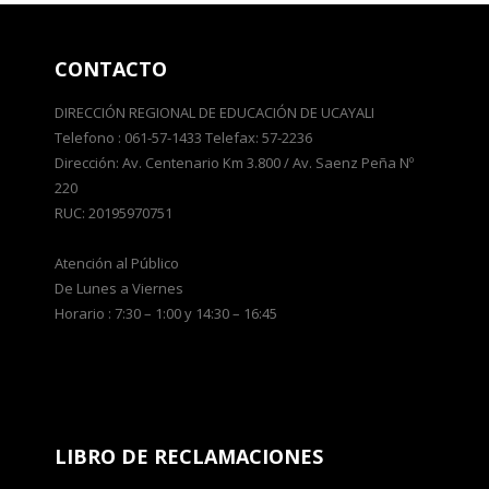
CONTACTO
DIRECCIÓN REGIONAL DE EDUCACIÓN DE UCAYALI
Telefono : 061-57-1433 Telefax: 57-2236
Dirección: Av. Centenario Km 3.800 / Av. Saenz Peña Nº
220
RUC: 20195970751
Atención al Público
De Lunes a Viernes
Horario : 7:30 – 1:00 y 14:30 – 16:45
LIBRO DE RECLAMACIONES