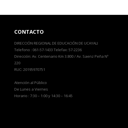
CONTACTO
DIRECCIÓN REGIONAL DE EDUCACIÓN DE UCAYALI
Telefono : 061-57-1433 Telefax: 57-2236
Dirección: Av. Centenario Km 3.800 / Av. Saenz Peña Nº
220
RUC: 20195970751
Atención al Público
De Lunes a Viernes
Horario : 7:30 – 1:00 y 14:30 – 16:45