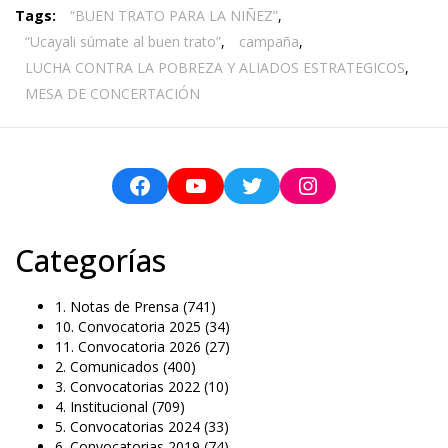
Tags:
“BUEN TRATO PARA LA NIÑEZ”
,
“Ucayali súmate al buen trato”
,
campaña
,
LUCHA CONTRA LA POBREZA Y ALIADOS ESTRATEGICOS
,
MESA DE CONCERTACIÓN
Categorías
1. Notas de Prensa
(741)
10. Convocatoria 2025
(34)
11. Convocatoria 2026
(27)
2. Comunicados
(400)
3. Convocatorias 2022
(10)
4. Institucional
(709)
5. Convocatorias 2024
(33)
6. Convocatorias 2019
(74)