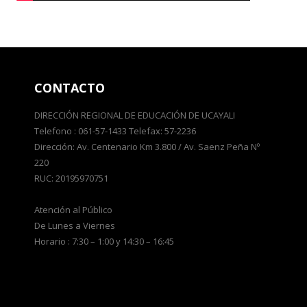
CONTACTO
DIRECCIÓN REGIONAL DE EDUCACIÓN DE UCAYALI
Telefono : 061-57-1433 Telefax: 57-2236
Dirección: Av. Centenario Km 3.800 / Av. Saenz Peña Nº
220
RUC: 20195970751
Atención al Público
De Lunes a Viernes
Horario : 7:30 – 1:00 y 14:30 – 16:45