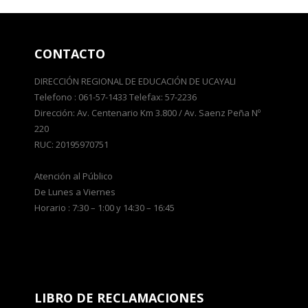
CONTACTO
DIRECCIÓN REGIONAL DE EDUCACIÓN DE UCAYALI
Telefono : 061-57-1433 Telefax: 57-2236
Dirección: Av. Centenario Km 3.800 / Av. Saenz Peña Nº
220
RUC: 20195970751
Atención al Público
De Lunes a Viernes
Horario : 7:30 – 1:00 y 14:30 – 16:45
LIBRO DE RECLAMACIONES