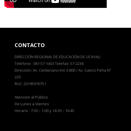
CONTACTO
DIRECCIÓN REGIONAL DE EDUCACIÓN DE UCAYALI
Telefono : 061-57-1433 Telefax: 57-2236
Dirección: Av. Centenario Km 3.800 / Av. Saenz Peña Nº
220
RUC: 20195970751
Atención al Público
De Lunes a Viernes
Horario : 7:30 – 1:00 y 14:30 – 16:45